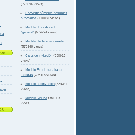
(778696 views)
Convertir números naturales
a romanos
(770081 views)
e
Modelo de certificado
"general"
(579724 views)
lsa
Modelo declaración jurada
sa
(573949 views)
DOS
Carta de invitación
(530913
views)
Modelo Excel, para hacer
.
facturas
(396116 views)
c.
Modelo autorización
(389341
views)
aber
Modelo Recibo
(381603
views)
OS