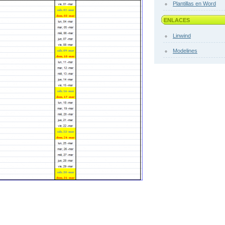
Plantillas en Word
ENLACES
Linwind
Modelines