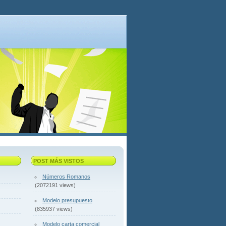
POST MÁS VISTOS
Números Romanos
(2072191 views)
Modelo presupuesto
(835937 views)
Modelo carta comercial