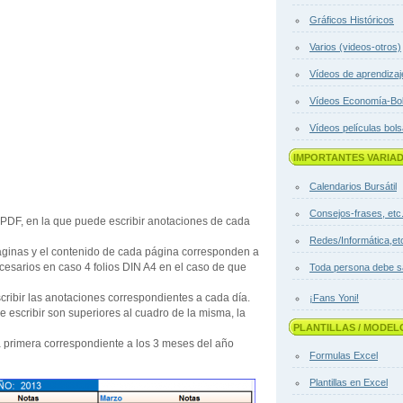
Gráficos Históricos
Varios (videos-otros)
Vídeos de aprendizaj
Vídeos Economía-Bo
Vídeos películas bol
IMPORTANTES VARIA
Calendarios Bursátil
Consejos-frases, etc
PDF, en la que puede escribir anotaciones de cada
Redes/Informática,et
ginas y el contenido de cada página corresponden a
ecesarios en caso 4 folios DIN A4 en el caso de que
Toda persona debe s
cribir las anotaciones correspondientes a cada día.
¡Fans Yoni!
 escribir son superiores al cuadro de la misma, la
PLANTILLAS / MODEL
a primera correspondiente a los 3 meses del año
Formulas Excel
Plantillas en Excel