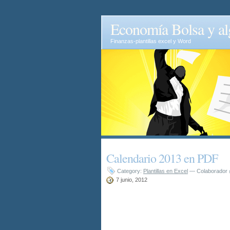
Economía Bolsa y 
Finanzas-plantillas excel y Word
Calendario 2013 en PDF
Category:
Plantillas en Excel
— Colaborador
7 junio, 2012