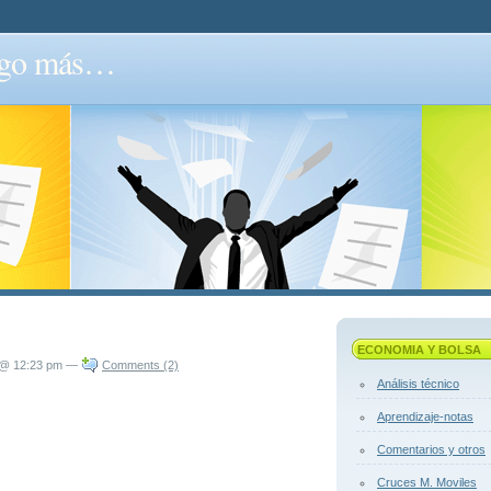
algo más…
ECONOMIA Y BOLSA
 @ 12:23 pm —
Comments (2)
Análisis técnico
Aprendizaje-notas
Comentarios y otros
Cruces M. Moviles