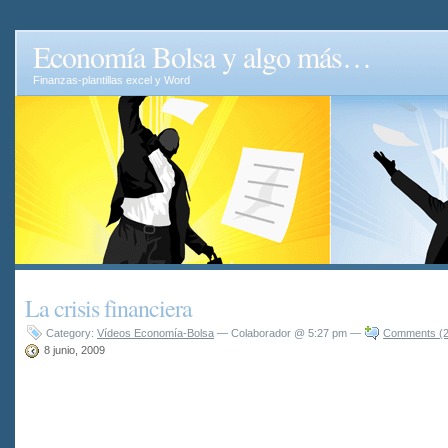
Economía Bolsa y algo más…
Finanzas-plantillas excel y Word
La crisis financiera
Category:
Vídeos Economía-Bolsa
— Colaborador @ 5:27 pm —
Comments (2
8 junio, 2009