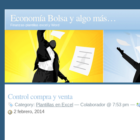
Economía Bolsa y algo más…
Finanzas-plantillas excel y Word
Control compra y venta
Category:
Plantillas en Excel
— Colaborador @ 7:53 pm —
2 febrero, 2014